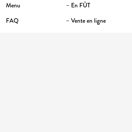
Menu
– En FÛT
FAQ
– Vente en ligne
Contact
– Emporter
Lieu / Terrasse
Boutique
Établissements
Entrez votre adresse courriel pour recevoir des
nouvelles et des promotions