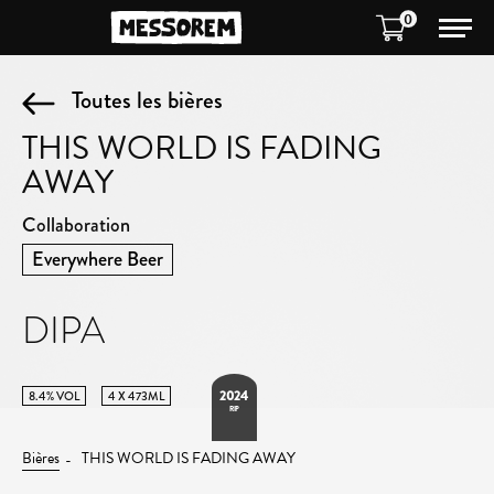
0
Toutes les bières
THIS WORLD IS FADING
AWAY
Collaboration
Everywhere Beer
DIPA
2024
8.4% VOL
4 X 473ML
RIP
Bières
THIS WORLD IS FADING AWAY