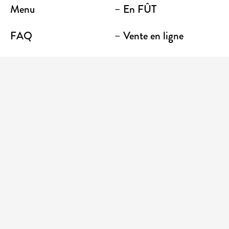
Menu
– En FÛT
FAQ
– Vente en ligne
Contact
– Emporter
Lieu / Terrasse
Boutique
Établissements
Entrez votre adresse courriel pour recevoir des
nouvelles et des promotions