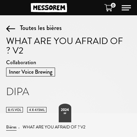
0
Toutes les bières
WHAT ARE YOU AFRAID OF
? V2
Collaboration
Inner Voice Brewing
DIPA
2024
8.1% VOL
4 X 473ML
RIP
Bières
WHAT ARE YOU AFRAID OF ? V2