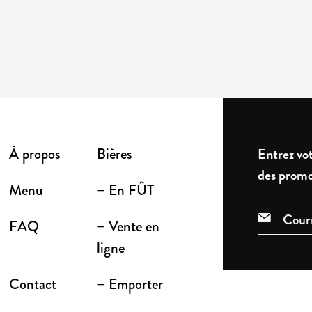
À propos
Bières
Entrez vot
des promo
Menu
– En FÛT
FAQ
– Vente en
ligne
Contact
– Emporter