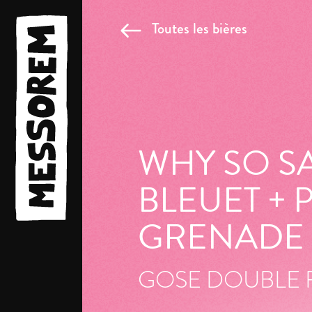
Toutes les bières
WHY SO SA
BLEUET +
GRENADE
GOSE DOUBLE 