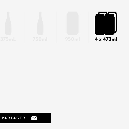
375mL
750ml
950ml
4 x 473ml
PARTAGER