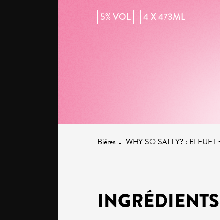
5% VOL
4 X 473ML
Bières
WHY SO SALTY? : BLEUE
INGRÉDIENTS