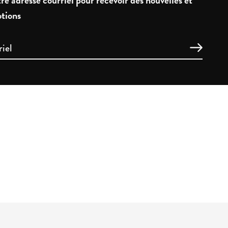
re adresse courriel pour recevoir des nouvelles et
tions
E TÉMOINS
WEB X