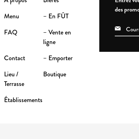
À propos
Bières
Entrez vot
des promo
Menu
– En FÛT
FAQ
– Vente en
ligne
Contact
– Emporter
Lieu /
Boutique
Terrasse
Établissements
VÉS 2026
POLITIQUE DE CONFIDENTIALITÉ
POLITIQUE D