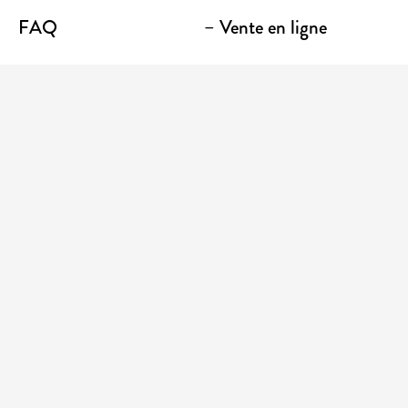
FAQ
– Vente en ligne
Contact
– Emporter
Lieu / Terrasse
Boutique
Établissements
Entrez votre adresse courriel pour recevoir des
nouvelles et des promotions