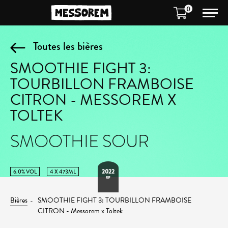
0
Toutes les bières
SMOOTHIE FIGHT 3:
TOURBILLON FRAMBOISE
CITRON - MESSOREM X
TOLTEK
SMOOTHIE SOUR
2022
6.0% VOL
4 X 473ML
RIP
Bières
SMOOTHIE FIGHT 3: TOURBILLON FRAMBOISE
CITRON - Messorem x Toltek