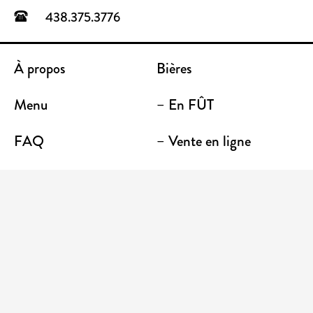
438.375.3776
À propos
Bières
Menu
– En FÛT
FAQ
– Vente en ligne
Contact
– Emporter
Lieu / Terrasse
Boutique
Établissements
Entrez votre adresse courriel pour recevoir des